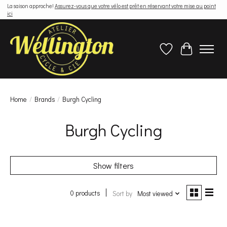
La saison approche!
Assurez-vous que votre vélo est prêt en réservant votre mise au point
ici
Wish List
Cart
Home
/
Brands
/
Burgh Cycling
Burgh Cycling
Show filters
0 products
Sort by
Most viewed