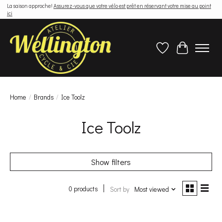
La saison approche!
Assurez-vous que votre vélo est prêt en réservant votre mise au point
ici
Wish List
Cart
Home
/
Brands
/
Ice Toolz
Ice Toolz
Show filters
0 products
Sort by
Most viewed