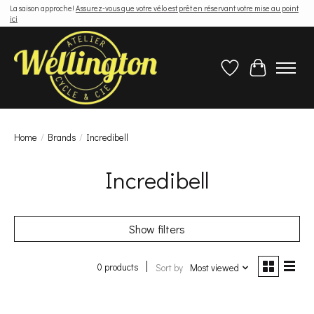
La saison approche!
Assurez-vous que votre vélo est prêt en réservant votre mise au point
ici
Wish List
Cart
Home
/
Brands
/
Incredibell
Incredibell
Show filters
0 products
Sort by
Most viewed