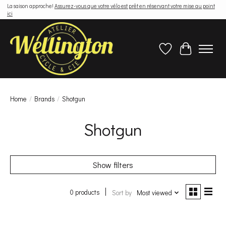
La saison approche!
Assurez-vous que votre vélo est prêt en réservant votre mise au point
ici
Wish List
Cart
Home
/
Brands
/
Shotgun
Shotgun
Show filters
0 products
Sort by
Most viewed