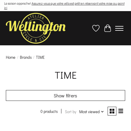
La saison approche!
Assurez-vous que votre vélo est prêt en réservant votre mise au point
ici
Wish List
Cart
Home
/
Brands
/
TIME
TIME
Show filters
0 products
Sort by
Most viewed