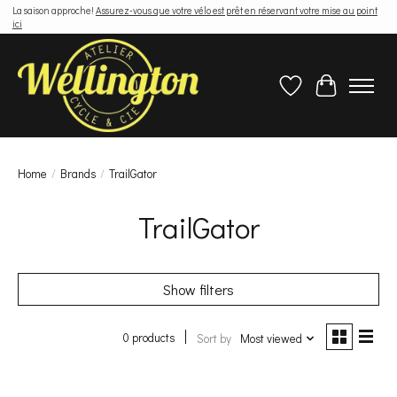
La saison approche!
Assurez-vous que votre vélo est prêt en réservant votre mise au point
ici
Wish List
Cart
Home
/
Brands
/
TrailGator
TrailGator
Show filters
0 products
Sort by
Most viewed