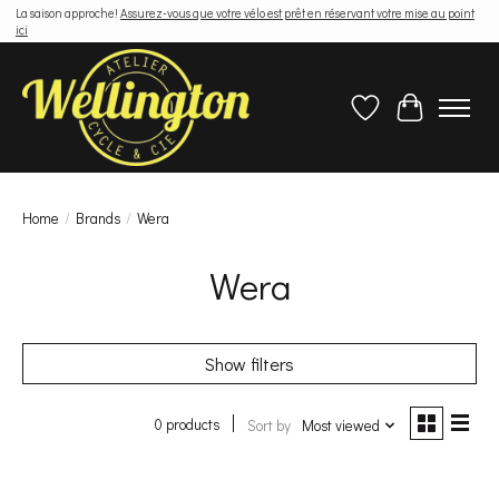
La saison approche!
Assurez-vous que votre vélo est prêt en réservant votre mise au point
ici
Wish List
Cart
Home
/
Brands
/
Wera
Wera
Show filters
0 products
Sort by
Most viewed