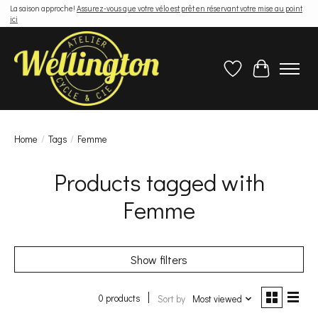
La saison approche!
Assurez-vous que votre vélo est prêt en réservant votre mise au point
ici
Wish List
Cart
Home
/
Tags
/
Femme
Products tagged with
Femme
Show filters
0 products
Sort by
Most viewed