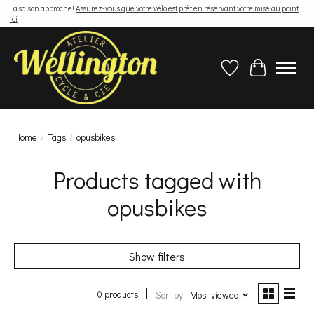
La saison approche!
Assurez-vous que votre vélo est prêt en réservant votre mise au point
ici
Wish List
Cart
Home
/
Tags
/
opusbikes
Products tagged with
opusbikes
Show filters
0 products
Sort by
Most viewed