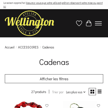
La saison approche!
Assurez-vous que votre vélo est prêt en réservant votre mise au point
ici
Liste de souhaits
Panier
Accueil
/
ACCESSOIRES
/
Cadenas
Cadenas
Afficher les filtres
27 produits
Trier par
Les plus vus