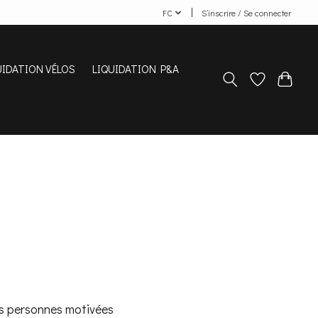
FC
S’inscrire / Se connecter
UIDATION VÉLOS
LIQUIDATION P&A
es personnes motivées