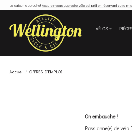
La saison approche!
Assurez-vous que votre vélo est prêt en réservant votre mis
VÉLOS
PIÈCE
Accueil
/
OFFRES D'EMPLOI
On embauche !
Passionné(e) de vélo