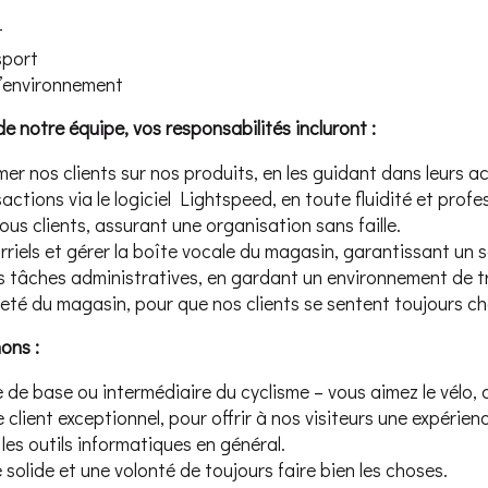
t
sport
l’environnement
 notre équipe, vos responsabilités incluront :
rmer nos clients sur nos produits, en les guidant dans leurs a
sactions via le logiciel Lightspeed, en toute fluidité et profe
ous clients, assurant une organisation sans faille.
iels et gérer la boîte vocale du magasin, garantissant un se
s tâches administratives, en gardant un environnement de tr
reté du magasin, pour que nos clients se sentent toujours ch
ons :
e base ou intermédiaire du cyclisme – vous aimez le vélo, c’
 client exceptionnel, pour offrir à nos visiteurs une expérien
es outils informatiques en général.
 solide et une volonté de toujours faire bien les choses.