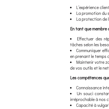
L’expérience clien
La promotion du 
La protection de 
En tant que membre de
Effectuer des ré
tâches selon les besoi
Communiquer effica
en prenant le temps d
Maintenir votre z
de vos outils et le ne
Les compétences que
Connaissance inte
Un souci constant
irréprochable à nos cl
Capacité à vulgari