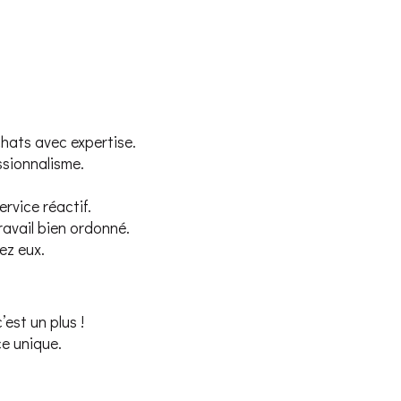
chats avec expertise.
ssionnalisme.
rvice réactif.
avail bien ordonné.
ez eux.
est un plus !
ce unique.