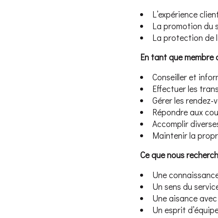
L’expérience clien
La promotion du 
La protection de 
En tant que membre de
Conseiller et info
Effectuer les tran
Gérer les rendez-v
Répondre aux courr
Accomplir diverse
Maintenir la prop
Ce que nous recherch
Une connaissance d
Un sens du service
Une aisance avec l
Un esprit d’équipe