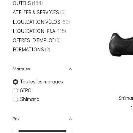
OUTILS
(184)
ATELIER & SERVICES
(0)
LIQUIDATION VÉLOS
(80)
LIQUIDATION P&A
(115)
OFFRES D'EMPLOI
(0)
FORMATIONS
(2)
Marques
Toutes les marques
GIRO
Shima
Shimano
Prix
Prix minimum
Price maximum value