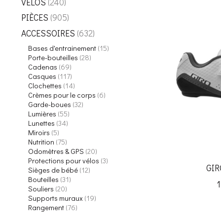
VÉLOS
(240)
PIÈCES
(905)
ACCESSOIRES
(632)
Bases d'entrainement
(15)
Porte-bouteilles
(28)
Cadenas
(69)
Casques
(117)
Clochettes
(14)
Crèmes pour le corps
(6)
Garde-boues
(32)
Lumières
(55)
Lunettes
(34)
Miroirs
(5)
Nutrition
(75)
Odomètres & GPS
(20)
Protections pour vélos
(3)
GIR
Sièges de bébé
(12)
Bouteilles
(31)
Souliers
(20)
Supports muraux
(19)
Rangement
(76)