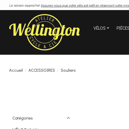
La saison approche!
Assurez-vous que votre vélo est prêt en réservant votre mis
VÉLOS
PIÈCE
Accueil
/
ACCESSOIRES
/
Souliers
Catégories