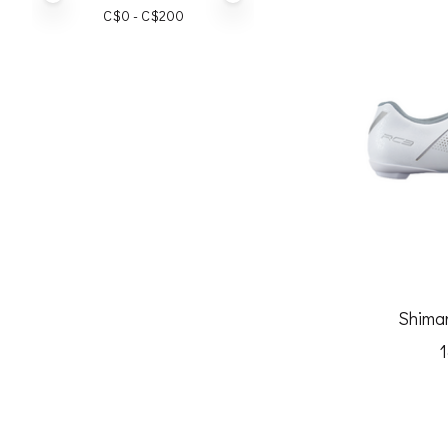
C$
0
- C$
200
Shima