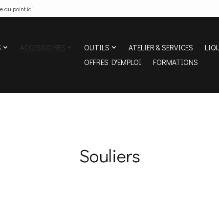
e au point ici
S
ACCESSOIRES
OUTILS
ATELIER & SERVICES
LIQ
OFFRES D'EMPLOI
FORMATIONS
Souliers