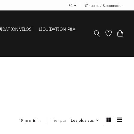
FC
S’inscrire / Se connecter
UIDATION VÉLOS
LIQUIDATION P&A
Trier par
Les plus vus
18 produits