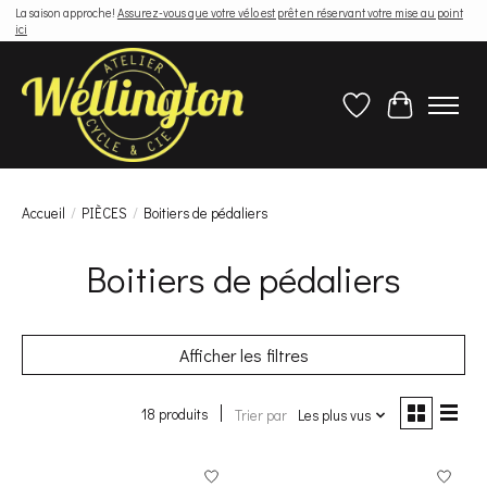
La saison approche!
Assurez-vous que votre vélo est prêt en réservant votre mise au point
ici
Liste de souhaits
Panier
Accueil
/
PIÈCES
/
Boitiers de pédaliers
Boitiers de pédaliers
Afficher les filtres
18 produits
Trier par
Les plus vus