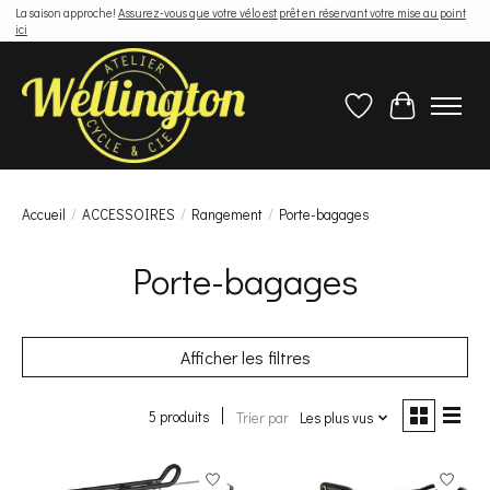
La saison approche!
Assurez-vous que votre vélo est prêt en réservant votre mise au point
ici
Liste de souhaits
Panier
Accueil
/
ACCESSOIRES
/
Rangement
/
Porte-bagages
Porte-bagages
Afficher les filtres
5 produits
Trier par
Les plus vus