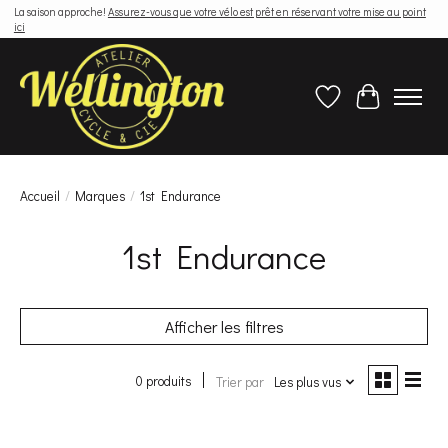
La saison approche!
Assurez-vous que votre vélo est prêt en réservant votre mise au point
ici
Liste de souhaits
Panier
Accueil
/
Marques
/
1st Endurance
1st Endurance
Afficher les filtres
0 produits
Trier par
Les plus vus