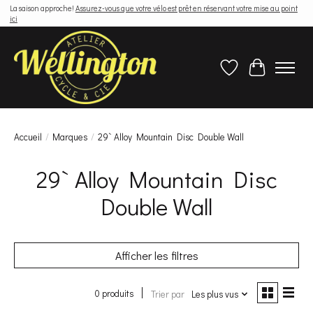
La saison approche!
Assurez-vous que votre vélo est prêt en réservant votre mise au point
ici
Liste de souhaits
Panier
Accueil
/
Marques
/
29` Alloy Mountain Disc Double Wall
29` Alloy Mountain Disc
Double Wall
Afficher les filtres
0 produits
Trier par
Les plus vus