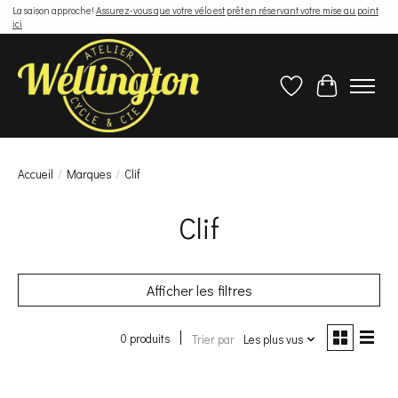
La saison approche!
Assurez-vous que votre vélo est prêt en réservant votre mise au point
ici
Liste de souhaits
Panier
Accueil
/
Marques
/
Clif
Clif
Afficher les filtres
0 produits
Trier par
Les plus vus