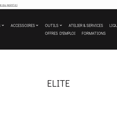
e au point ici
S
ACCESSOIRES
OUTILS
ATELIER & SERVICES
LIQ
OFFRES D'EMPLOI
FORMATIONS
ELITE