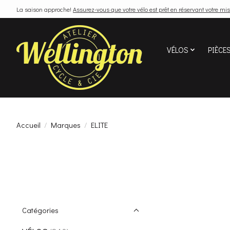
La saison approche!
Assurez-vous que votre vélo est prêt en réservant votre mis
VÉLOS
PIÈCE
Accueil
/
Marques
/
ELITE
Catégories