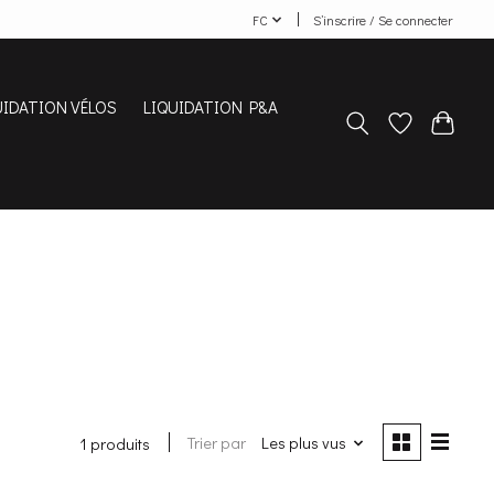
FC
S’inscrire / Se connecter
UIDATION VÉLOS
LIQUIDATION P&A
Trier par
Les plus vus
1 produits