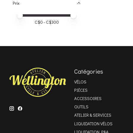
Prix
Prix minimum
Price maximum value
C$
0
- C$
300
Catégories
VÉLOS
PIÈCES
ACCESSOIRES
OUTILS
ATELIER & SERVICES
LIQUIDATION VÉLOS
LIQUIDATION P&A