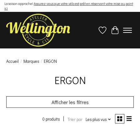
La saison approche!
Assurez-vous que votre vélo est prêt en réservant votre mise au point
ici
Liste de souhaits
Panier
Accueil
/
Marques
/
ERGON
ERGON
Afficher les filtres
0 produits
Trier par
Les plus vus