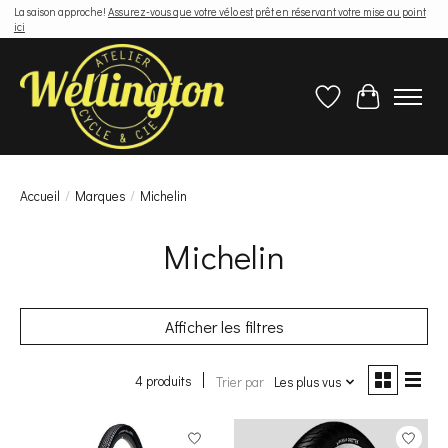
La saison approche!
Assurez-vous que votre vélo est prêt en réservant votre mise au point
ici
Liste de souhaits
Panier
Accueil
/
Marques
/
Michelin
Michelin
Afficher les filtres
4 produits
Trier par
Les plus vus