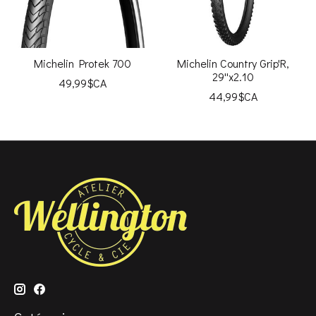
Michelin Protek 700
Michelin Country Grip'R,
29''x2.10
49,99$CA
44,99$CA