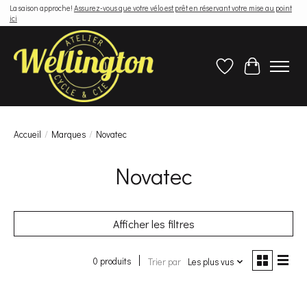
La saison approche!
Assurez-vous que votre vélo est prêt en réservant votre mise au point
ici
Liste de souhaits
Panier
Accueil
/
Marques
/
Novatec
Novatec
Afficher les filtres
0 produits
Trier par
Les plus vus