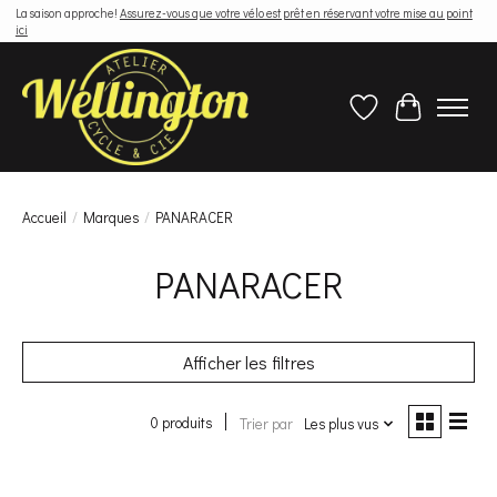
La saison approche!
Assurez-vous que votre vélo est prêt en réservant votre mise au point
ici
Liste de souhaits
Panier
Accueil
/
Marques
/
PANARACER
PANARACER
Afficher les filtres
0 produits
Trier par
Les plus vus