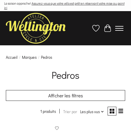
La saison approche!
Assurez-vous que votre vélo est prêt en réservant votre mise au point
ici
Liste de souhaits
Panier
Accueil
/
Marques
/
Pedros
Pedros
Afficher les filtres
1 produits
Trier par
Les plus vus