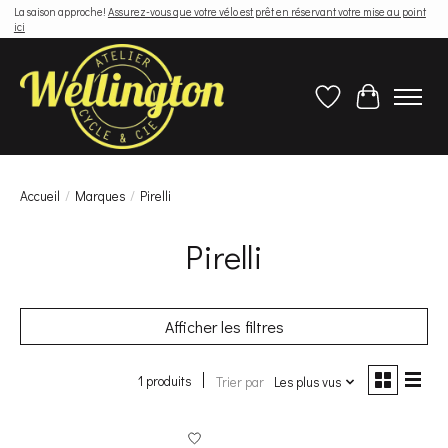
La saison approche!
Assurez-vous que votre vélo est prêt en réservant votre mise au point
ici
Liste de souhaits
Panier
Accueil
/
Marques
/
Pirelli
Pirelli
Afficher les filtres
1 produits
Trier par
Les plus vus