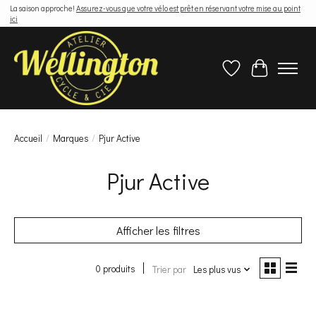
La saison approche!
Assurez-vous que votre vélo est prêt en réservant votre mise au point
ici
Liste de souhaits
Panier
Accueil
/
Marques
/
Pjur Active
Pjur Active
Afficher les filtres
0 produits
Trier par
Les plus vus