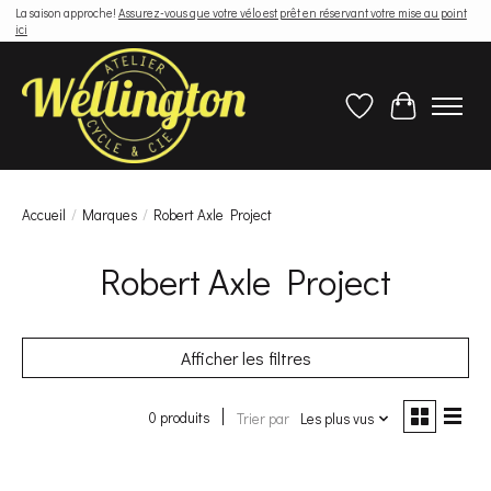
La saison approche!
Assurez-vous que votre vélo est prêt en réservant votre mise au point
ici
Liste de souhaits
Panier
Accueil
/
Marques
/
Robert Axle Project
Robert Axle Project
Afficher les filtres
0 produits
Trier par
Les plus vus