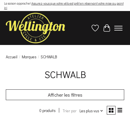
La saison approche!
Assurez-vous que votre vélo est prêt en réservant votre mise au point
ici
Liste de souhaits
Panier
Accueil
/
Marques
/
SCHWALB
SCHWALB
Afficher les filtres
0 produits
Trier par
Les plus vus