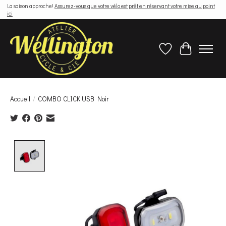
La saison approche!
Assurez-vous que votre vélo est prêt en réservant votre mise au point
ici
Liste de souhaits
Panier
Accueil
/
COMBO CLICK USB Noir
Product image slideshow Items