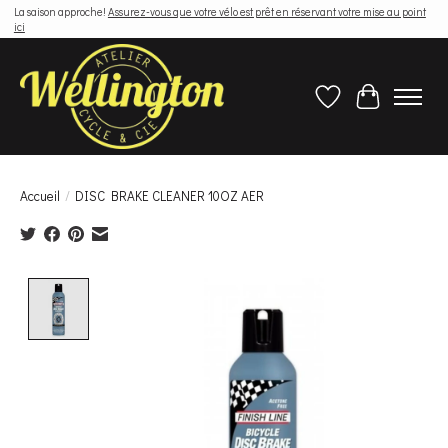
La saison approche!
Assurez-vous que votre vélo est prêt en réservant votre mise au point
ici
Liste de souhaits
Panier
Accueil
/
DISC BRAKE CLEANER 10OZ AER
Product image slideshow Items