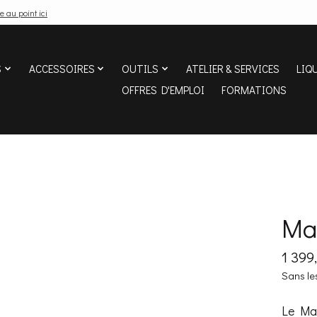
e au point ici
S
ACCESSOIRES
OUTILS
ATELIER & SERVICES
LIQ
OFFRES D'EMPLOI
FORMATIONS
Ma
1 39
Sans le
Le Mar