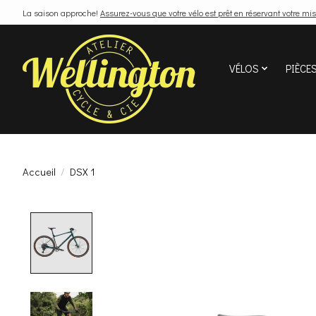
La saison approche!
Assurez-vous que votre vélo est prêt en réservant votre mis
VÉLOS
PIÈCE
Accueil
/
DSX 1
Product image slideshow Items