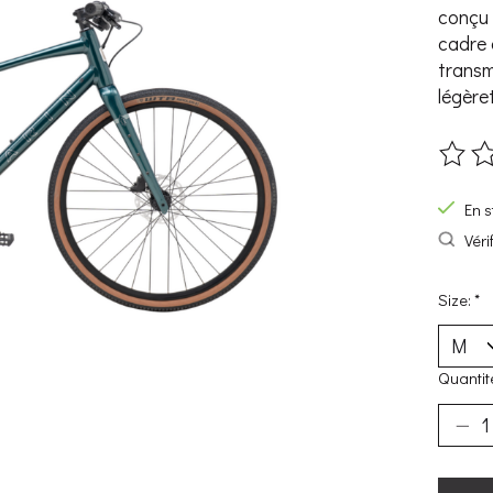
conçu p
cadre 
transm
légère
Ce pro
En s
Véri
Size:
*
Quantité