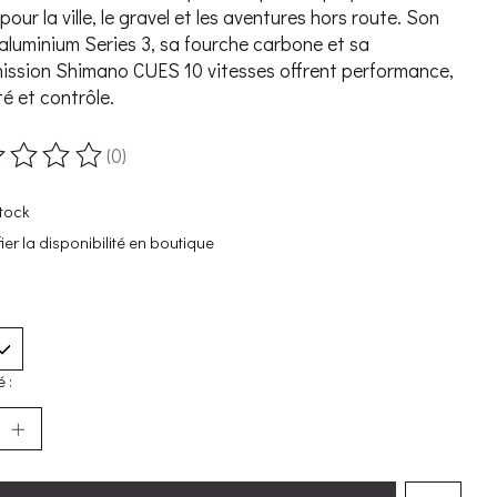
our la ville, le gravel et les aventures hors route. Son
aluminium Series 3, sa fourche carbone et sa
ission Shimano CUES 10 vitesses offrent performance,
té et contrôle.
(0)
duit est évalué à
0
sur 5
tock
fier la disponibilité en boutique
 :