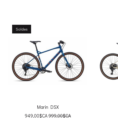
Articles du carrousel de produits
Soldes
Marin DSX
949,00$CA
999,00$CA