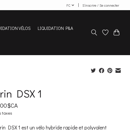
FC
S’inscrire / Se connecter
UIDATION VÉLOS
LIQUIDATION P&A
rin DSX 1
9,00$CA
s taxes
in DSX 1 est un vélo hybride rapide et polyvalent