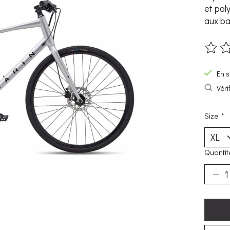
et pol
aux bal
Ce pro
En s
Véri
Size:
*
Quantité