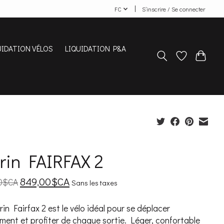
FC
S’inscrire / Se connecter
UIDATION VÉLOS
LIQUIDATION P&A
rin FAIRFAX 2
849,00$CA
0$CA
Sans les taxes
in Fairfax 2 est le vélo idéal pour se déplacer
ment et profiter de chaque sortie. Léger, confortable