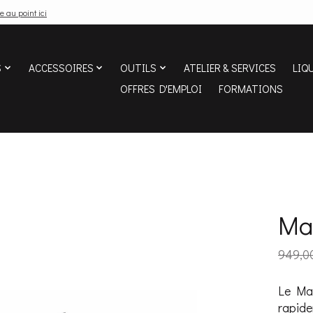
e au point ici
S
ACCESSOIRES
OUTILS
ATELIER & SERVICES
LIQ
OFFRES D'EMPLOI
FORMATIONS
Ma
949,0
Le Mar
rapide