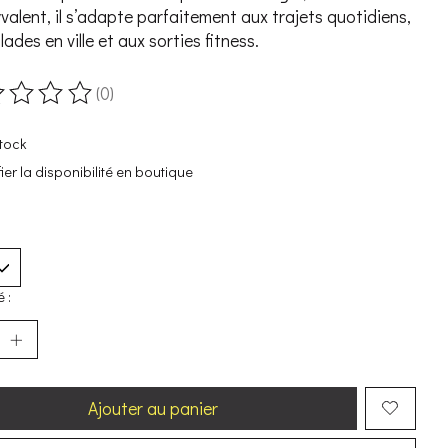
yvalent, il s’adapte parfaitement aux trajets quotidiens,
ades en ville et aux sorties fitness.
(0)
duit est évalué à
0
sur 5
tock
fier la disponibilité en boutique
 :
Ajouter au panier