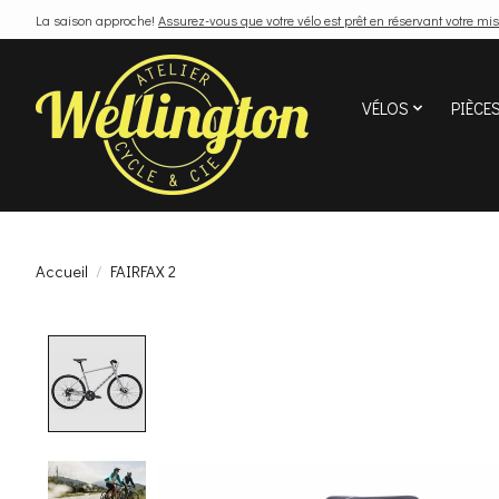
La saison approche!
Assurez-vous que votre vélo est prêt en réservant votre mis
VÉLOS
PIÈCE
Accueil
/
FAIRFAX 2
Product image slideshow Items