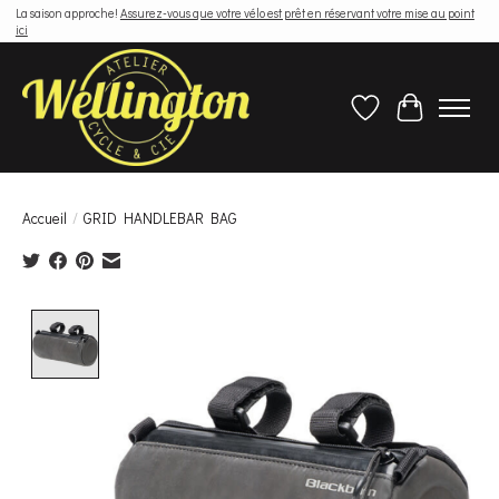
La saison approche!
Assurez-vous que votre vélo est prêt en réservant votre mise au point
ici
Liste de souhaits
Panier
Accueil
/
GRID HANDLEBAR BAG
Product image slideshow Items