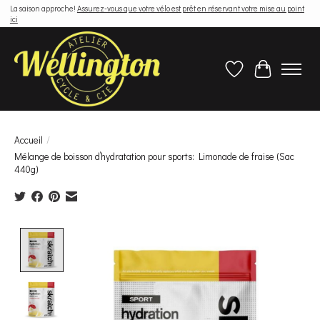
La saison approche!
Assurez-vous que votre vélo est prêt en réservant votre mise au point
ici
Liste de souhaits
Panier
Accueil
/
Mélange de boisson d’hydratation pour sports: Limonade de fraise (Sac
440g)
Product image slideshow Items