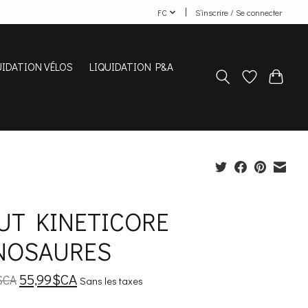
FC
S’inscrire / Se connecter
UIDATION VÉLOS
LIQUIDATION P&A
UT KINETICORE
NOSAURES
55,99$CA
$CA
Sans les taxes