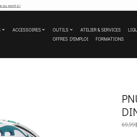
e au point ici
S
ACCESSOIRES
OUTILS
ATELIER & SERVICES
LIQ
OFFRES D'EMPLOI
FORMATIONS
PN
DI
69,99