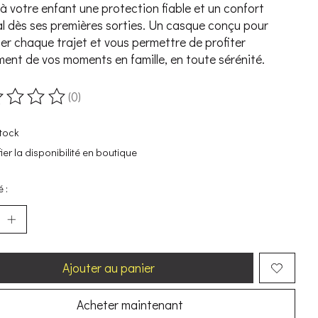
 à votre enfant une protection fiable et un confort
l dès ses premières sorties. Un casque conçu pour
fier chaque trajet et vous permettre de profiter
ment de vos moments en famille, en toute sérénité.
(0)
duit est évalué à
0
sur 5
tock
fier la disponibilité en boutique
 :
Ajouter au panier
Acheter maintenant