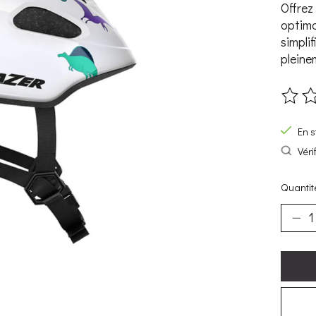
Offrez
optima
simpli
pleine
Ce pro
En s
Véri
Quantité