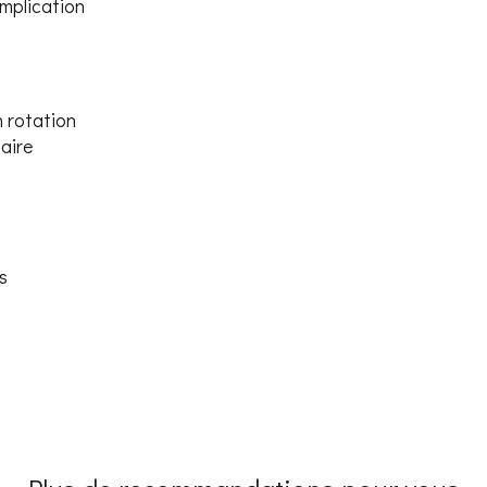
omplication
n rotation
aire
s