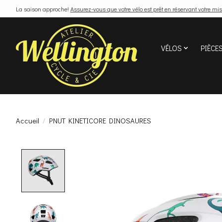
La saison approche!
Assurez-vous que votre vélo est prêt en réservant votre mis
VÉLOS
PIÈCE
Accueil
/
PNUT KINETICORE DINOSAURES
Product image slideshow Items