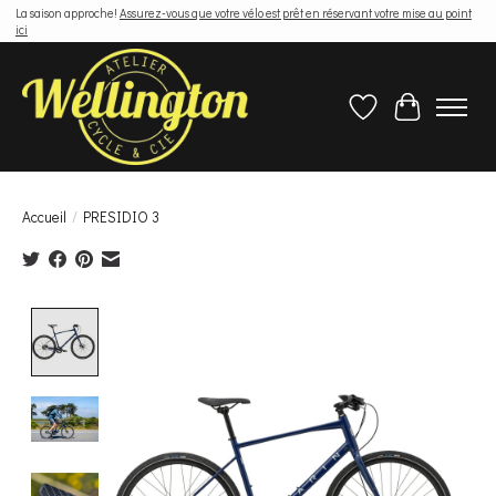
La saison approche!
Assurez-vous que votre vélo est prêt en réservant votre mise au point
ici
Liste de souhaits
Panier
Accueil
/
PRESIDIO 3
Product image slideshow Items