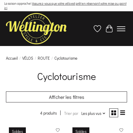
La saison approche!
Assurez-vous que votre vélo est prêt en réservant votre mise au point
ici
Liste de souhaits
Panier
Accueil
/
VÉLOS
/
ROUTE
/
Cyclotourisme
Cyclotourisme
Afficher les filtres
4 produits
Trier par
Les plus vus
Soldes
Soldes